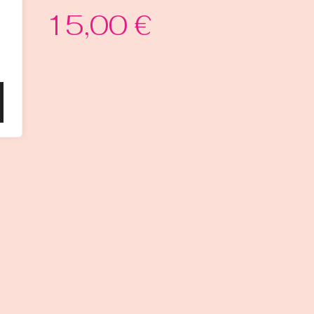
15,00
€
-MOI