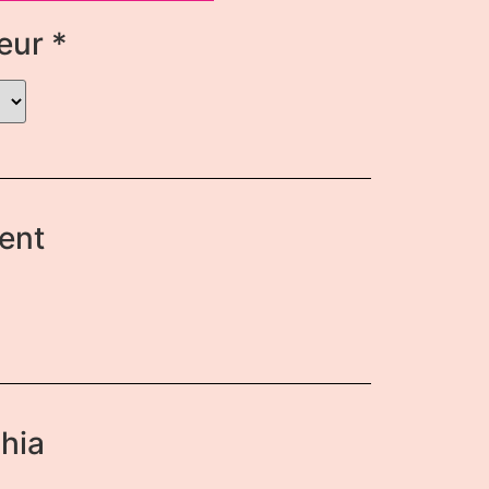
leur
*
ent
phia